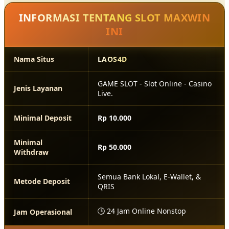
INFORMASI TENTANG SLOT MAXWIN
INI
Nama Situs
LAOS4D
GAME SLOT - Slot Online - Casino
Jenis Layanan
Live.
Minimal Deposit
Rp 10.000
Minimal
Rp 50.000
Withdraw
Semua Bank Lokal, E-Wallet, &
Metode Deposit
QRIS
🕒 24 Jam Online Nonstop
Jam Operasional