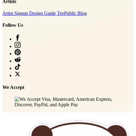
Artists
Artist Signup
Design Guide
TeePublic Blog
Follow Us
We Accept