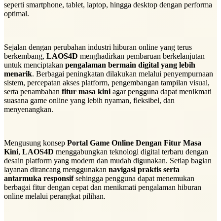
seperti smartphone, tablet, laptop, hingga desktop dengan performa
optimal.
Sejalan dengan perubahan industri hiburan online yang terus
berkembang,
LAOS4D
menghadirkan pembaruan berkelanjutan
untuk menciptakan
pengalaman bermain digital yang lebih
menarik
. Berbagai peningkatan dilakukan melalui penyempurnaan
sistem, percepatan akses platform, pengembangan tampilan visual,
serta penambahan
fitur masa kini
agar pengguna dapat menikmati
suasana game online yang lebih nyaman, fleksibel, dan
menyenangkan.
Mengusung konsep
Portal Game Online Dengan Fitur Masa
Kini
,
LAOS4D
menggabungkan teknologi digital terbaru dengan
desain platform yang modern dan mudah digunakan. Setiap bagian
layanan dirancang menggunakan
navigasi praktis serta
antarmuka responsif
sehingga pengguna dapat menemukan
berbagai fitur dengan cepat dan menikmati pengalaman hiburan
online melalui perangkat pilihan.