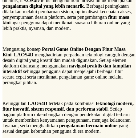
dinamis,
LAOS4D
terus menghadirkan inovasi untuk menciptakan
pengalaman digital yang lebih menarik
. Berbagai peningkatan
dilakukan melalui pembaruan sistem, optimalisasi kecepatan akses,
penyempurnaan desain platform, serta pengembangan
fitur masa
kini
agar pengguna dapat menikmati suasana hiburan online yang
lebih praktis, nyaman, dan modern.
Mengusung konsep
Portal Game Online Dengan Fitur Masa
Kini
,
LAOS4D
menghadirkan perpaduan teknologi canggih dengan
desain digital yang kreatif dan mudah digunakan. Setiap elemen
platform dirancang menggunakan
navigasi praktis dan tampilan
interaktif
sehingga pengguna dapat menjelajahi berbagai fitur
secara cepat serta menikmati pengalaman game online melalui
perangkat pilihan.
Keunggulan
LAOS4D
terletak pada kombinasi
teknologi modern,
fitur inovatif, sistem responsif, dan performa stabil
. Setiap
bagian platform dikembangkan dengan pendekatan digital terbaru
untuk memberikan kenyamanan penggunaan, menjaga kelancaran
layanan, serta menghadirkan
pengalaman bermain online
yang
sesuai dengan kebutuhan pengguna di era modern.