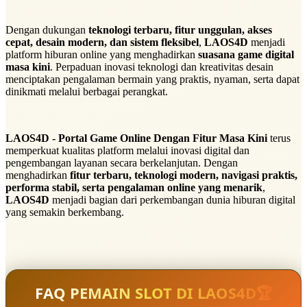
Dengan dukungan
teknologi terbaru, fitur unggulan, akses
cepat, desain modern, dan sistem fleksibel
,
LAOS4D
menjadi
platform hiburan online yang menghadirkan
suasana game digital
masa kini
. Perpaduan inovasi teknologi dan kreativitas desain
menciptakan pengalaman bermain yang praktis, nyaman, serta dapat
dinikmati melalui berbagai perangkat.
LAOS4D - Portal Game Online Dengan Fitur Masa Kini
terus
memperkuat kualitas platform melalui inovasi digital dan
pengembangan layanan secara berkelanjutan. Dengan
menghadirkan
fitur terbaru, teknologi modern, navigasi praktis,
performa stabil, serta pengalaman online yang menarik
,
LAOS4D
menjadi bagian dari perkembangan dunia hiburan digital
yang semakin berkembang.
FAQ PEMAIN SLOT DI LAOS4D🏆