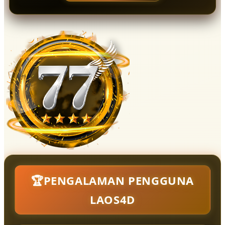
🏆PENGALAMAN PENGGUNA
LAOS4D